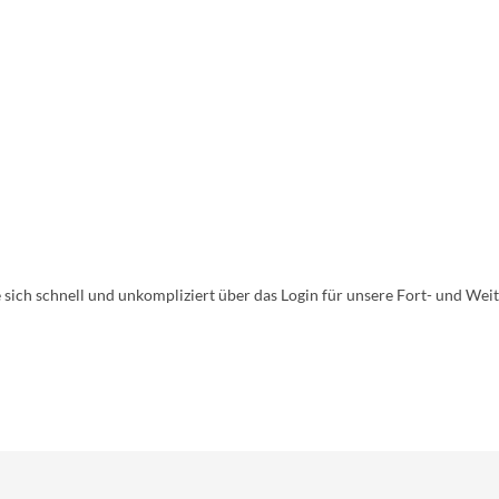
:
 sich schnell und unkompliziert über das Login für unsere Fort- und We