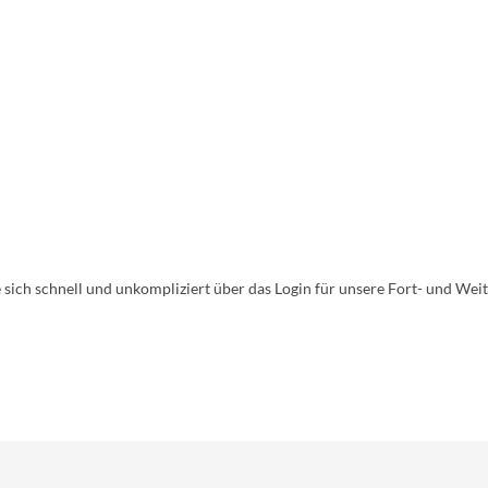
:
 sich schnell und unkompliziert über das Login für unsere Fort- und We