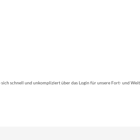
:
 sich schnell und unkompliziert über das Login für unsere Fort- und We